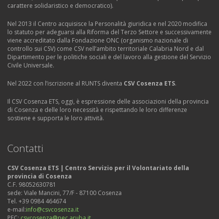
carattere solidaristico e democratico).
Nel 2013 il Centro acquisisce la Personalità giuridica e nel 2020 modifica
lo statuto per adeguarsi alla Riforma del Terzo Settore e successivamente
viene accreditato dalla Fondazione ONC (organismo nazionale di
controllo sui CSV) come CSV nell’ambito territoriale Calabria Nord e dal
Dipartimento per le politiche sociali e del lavoro alla gestione del Servizio
Civile Universale.
Nel 2022 con l’iscrizione al RUNTS diventa
CSV Cosenza ETS
.
Il CSV Cosenza ETS, oggi, è espressione delle associazioni della provincia
di Cosenza e delle loro necessità e rispettando le loro differenze
sostiene e supporta le loro attività.
Contatti
CSV Cosenza ETS | Centro Servizio per il Volontariato della
provincia di Cosenza
C.F. 98052630781
sede: Viale Mancini, 77/F - 87100 Cosenza
Tel. +39 0984 464674
e-mail:
info@csvcosenza.it
PEC:
csvcosenza@pec.aruba.it