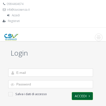
0984464674
info@csvcosenza.it
Accedi
Registrati
Login
Salva i dati di accesso
ACCEDI